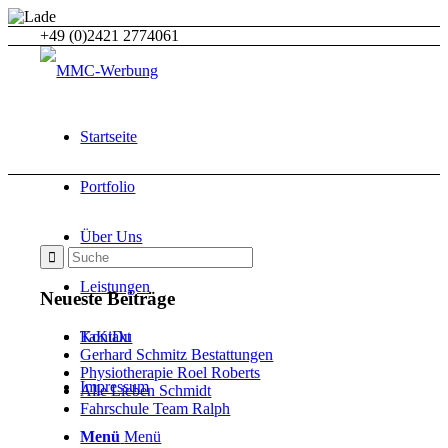
+49 (0)2421 2774061
Startseite
Portfolio
Über Uns
Leistungen
Neueste Beiträge
Kontakt
TaKiDu
Gerhard Schmitz Bestattungen
Physiotherapie Roel Roberts
Impressum
Alle Lieben Schmidt
Fahrschule Team Ralph
Menü
Menü