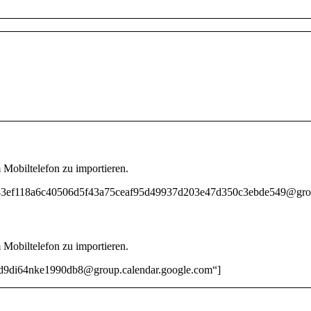
 Mobiltelefon zu importieren.
e383ef118a6c40506d5f43a75ceaf95d49937d203e47d350c3ebde549@grou
 Mobiltelefon zu importieren.
57d9di64nke1990db8@group.calendar.google.com“]