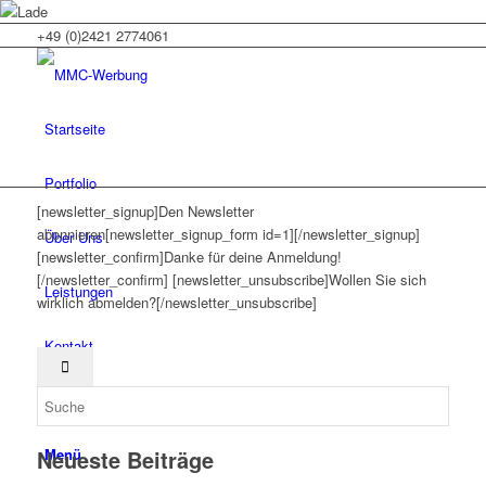
+49 (0)2421 2774061
Startseite
Portfolio
[newsletter_signup]Den Newsletter
abonnieren[newsletter_signup_form id=1][/newsletter_signup]
Über Uns
[newsletter_confirm]Danke für deine Anmeldung!
[/newsletter_confirm] [newsletter_unsubscribe]Wollen Sie sich
Leistungen
wirklich abmelden?[/newsletter_unsubscribe]
Kontakt
Impressum
Menü
Neueste Beiträge