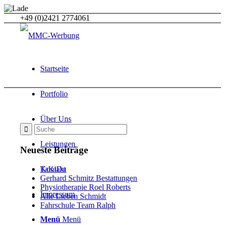
+49 (0)2421 2774061
Startseite
Portfolio
Über Uns
Leistungen
Neueste Beiträge
Kontakt
TaKiDu
Gerhard Schmitz Bestattungen
Physiotherapie Roel Roberts
Impressum
Alle Lieben Schmidt
Fahrschule Team Ralph
Menü
Menü