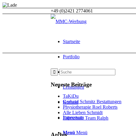
+49 (0)2421 2774061
Startseite
Portfolio
Über Uns
Neueste Beiträge
Leistungen
TaKiDu
Gerhard Schmitz Bestattungen
Kontakt
Physiotherapie Roel Roberts
Alle Lieben Schmidt
Impressum
Fahrschule Team Ralph
Menü
Menü
Archiv