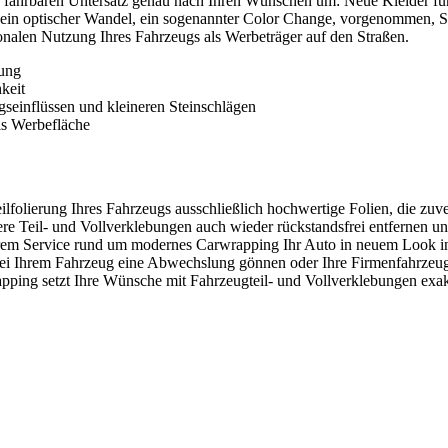
 fahrbaren Untersatz genau nach Ihren Wünschen um: Neue Kleider für
 optischer Wandel, ein sogenannter Color Change, vorgenommen, Sie 
onalen Nutzung Ihres Fahrzeugs als Werbeträger auf den Straßen.
rung
keit
gseinflüssen und kleineren Steinschlägen
ls Werbefläche
ilfolierung Ihres Fahrzeugs ausschließlich hochwertige Folien, die zuv
re Teil- und Vollverklebungen auch wieder rückstandsfrei entfernen und
rem Service rund um modernes Carwrapping Ihr Auto in neuem Look in 
i Ihrem Fahrzeug eine Abwechslung gönnen oder Ihre Firmenfahrzeuge 
rapping setzt Ihre Wünsche mit Fahrzeugteil- und Vollverklebungen ex