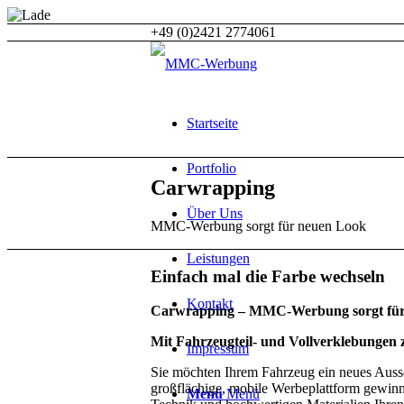
+49 (0)2421 2774061
Startseite
Portfolio
Carwrapping
Über Uns
MMC-Werbung sorgt für neuen Look
Leistungen
Einfach mal die Farbe wechseln
Kontakt
Carwrapping – MMC-Werbung sorgt für
Mit Fahrzeugteil- und Vollverklebungen
Impressum
Sie möchten Ihrem Fahrzeug ein neues Ausseh
großflächige, mobile Werbeplattform gewin
Menü
Menü